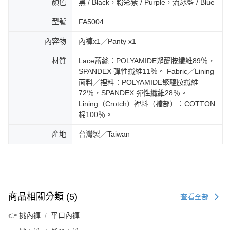
顏色
黑 / Black，粉彩紫 / Purple，流冰藍 / Blue
型號
FA5004
內容物
內褲x1／Panty x1
材質
Lace蕾絲：POLYAMIDE聚醯胺纖維89％，
SPANDEX 彈性纖維11％。 Fabric／Lining
面料／裡料：POLYAMIDE聚醯胺纖維
72％，SPANDEX 彈性纖維28％。
Lining（Crotch）裡料（襠部）：COTTON
棉100％。
產地
台灣製／Taiwan
商品相關分類 (5)
查看全部
👉 挑內褲
平口內褲