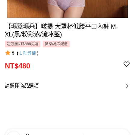
【瑪登瑪朵】啵提 大罩杯低腰平口內褲 M-
XL(黑/粉彩紫/流冰藍)
超取滿NT$888免運
國家/地區配送
5
(
1
則評價
)
NT$480
請選擇商品選項