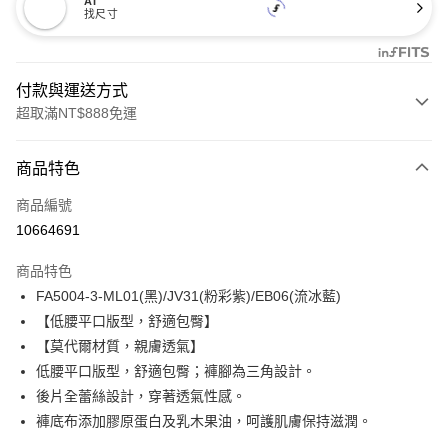
AI
找尺寸
付款與運送方式
超取滿NT$888免運
付款方式
商品特色
信用卡一次付款
商品編號
信用卡分期付款
10664691
3 期 0 利率 每期
NT$160
21家銀行
商品特色
合作金庫商業銀行
第一商業銀行
超商取貨付款
FA5004-3-ML01(黑)/JV31(粉彩紫)/EB06(流冰藍)
華南商業銀行
彰化商業銀行
【低腰平口版型，舒適包臀】
LINE Pay
上海商業儲蓄銀行
台北富邦商業銀行
國泰世華商業銀行
兆豐國際商業銀行
【莫代爾材質，親膚透氣】
Apple Pay
臺灣中小企業銀行
台中商業銀行
低腰平口版型，舒適包臀；褲腳為三角設計。
匯豐（台灣）商業銀行
華泰商業銀行
後片全蕾絲設計，穿著透氣性感。
悠遊付
聯邦商業銀行
遠東國際商業銀行
褲底布添加膠原蛋白及乳木果油，呵護肌膚保持滋潤。
元大商業銀行
永豐商業銀行
全盈+PAY