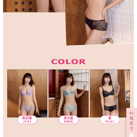
AI
找
尺
寸