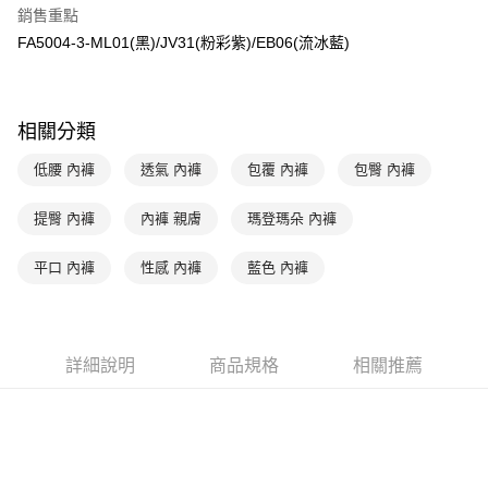
玉山商業銀行
星展（台灣）商業銀行
銷售重點
台新國際商業銀行
中國信託商業銀行
AFTEE先享後付
FA5004-3-ML01(黑)/JV31(粉彩紫)/EB06(流冰藍)
台灣樂天信用卡公司
相關說明
【關於「AFTEE先享後付」】
ATM付款
AFTEE先享後付是「在收到商品之後才付款」的支付方式。 讓您購物簡單
便利好安心！
相關分類
１．簡單：不需註冊會員、不需綁卡、不需儲值。
運送方式
２．便利：只要手機號碼，簡訊認證，即可結帳。
低腰 內褲
透氣 內褲
包覆 內褲
包臀 內褲
３．安心：先確認商品／服務後，再付款。
全家取貨付款$888免運-以PackAge+配客嘉循環箱包裝寄出
每筆NT$90，滿NT$888(含以上)免運費
【「AFTEE先享後付」結帳流程】
提臀 內褲
內褲 親膚
瑪登瑪朵 內褲
１．於結帳方式選擇「AFTEE先享後付」後，將跳轉至「AFTEE先享後付」
付款後全家取貨$888免運-以PackAge+配客嘉循環箱包裝寄出
結帳頁面，進行簡訊認證並確認金額後，即可完成結帳。
平口 內褲
性感 內褲
藍色 內褲
２．訂單成立數日內，您將收到繳費通知簡訊。
每筆NT$90，滿NT$888(含以上)免運費
３．收到繳費通知簡訊後14天內，點擊此簡訊中的連結，可透過四大超商／
ATM／網路銀行／等多元方式進行付款，方視為交易完成。
萊爾富取貨付款
※ 請注意：結帳手續完成當下不需立刻繳費，但若您需要取消訂單，請聯絡
每筆NT$90，滿NT$1,000(含以上)免運費
購買商品的店家。未經商家同意取消之訂單仍視為有效，需透過AFTEE先享
詳細說明
商品規格
相關推薦
後付繳納相關費用。
付款後萊爾富取貨
※ 交易是否成功請以「AFTEE先享後付 」之結帳頁面顯示為準，若有關於
是否繳費成功／繳費後需取消欲退款等相關疑問，請聯繫「AFTEE先享後付
每筆NT$90，滿NT$1,000(含以上)免運費
客戶支援中心」
https://netprotections.freshdesk.com/support/home
7-11取貨付款
【注意事項】