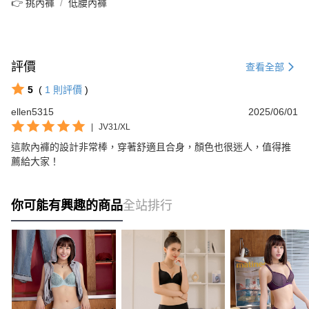
👉 挑內褲
低腰內褲
評價
查看全部
5
(
1
則評價
)
ellen5315
2025/06/01
|
JV31/XL
這款內褲的設計非常棒，穿著舒適且合身，顏色也很迷人，值得推
薦給大家！
你可能有興趣的商品
全站排行