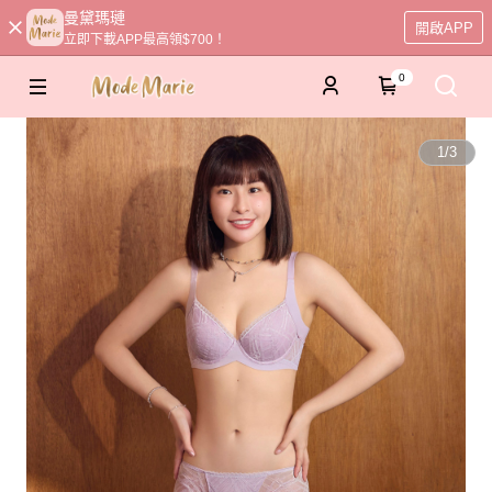
曼黛瑪璉
開啟APP
立即下載APP最高領$700！
0
1
/
3