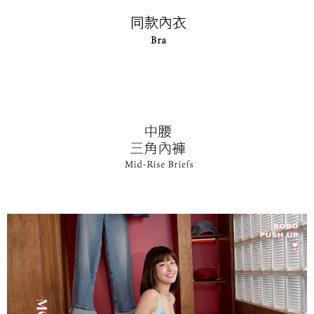
１．透過由恩沛科技股份有限公司提供之「AFTEE先享後付」服務完成之交
每筆NT$90，滿NT$1,000(含以上)免運費
易，需依本服務之必要範圍內提供個人資料，並將交易相關給付款項請求債
權轉讓予恩沛科技股份有限公司。
付款後7-11取貨
２．關於個人資料處理事宜，請瀏覽以下網址：
每筆NT$90，滿NT$1,000(含以上)免運費
https://aftee.tw/terms/#terms3
３．未成年的使用者請事先徵得法定代理人或監護人之同意方可使用
宅配
「AFTEE先享後付」，若未經同意申辦者引起之損失，本公司不負相關責
任。
每筆NT$90，滿NT$1,000(含以上)免運費
４．使用「AFTEE先享後付」時，將依據個別帳號之用戶狀況，依本公司即
時審查核予不同之上限額度；若仍有額度不足之情形，本公司將視審查結果
離島宅配
請求用戶進行身份認證。
每筆NT$150，滿NT$2,000(含以上)免運費
５．嚴禁一人註冊多個帳號或使用他人資訊註冊。若發現惡意使用之情形，
恩沛科技股份有限公司將有權停止該用戶之使用額度並採取法律行動。
海外宅配 (訂單成立後，請主動於2天內與線上客服核對收
查看運費
件資料，逾期未確認訂單將自動取消)