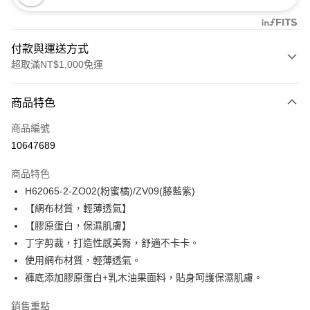
付款與運送方式
超取滿NT$1,000免運
付款方式
商品特色
信用卡一次付款
商品編號
信用卡分期付款
10647689
3 期 0 利率 每期
NT$360
21家銀行
商品特色
合作金庫商業銀行
第一商業銀行
超商取貨付款
H62065-2-ZO02(粉蜜橘)/ZV09(藤藍紫)
華南商業銀行
彰化商業銀行
【網布材質，輕薄透氣】
LINE Pay
上海商業儲蓄銀行
台北富邦商業銀行
國泰世華商業銀行
兆豐國際商業銀行
【膠原蛋白，保濕肌膚】
Apple Pay
臺灣中小企業銀行
台中商業銀行
丁字剪裁，打造性感美臀，舒適不卡卡。
匯豐（台灣）商業銀行
華泰商業銀行
使用網布材質，輕薄透氣。
悠遊付
聯邦商業銀行
遠東國際商業銀行
褲底添加膠原蛋白+乳木油果面料，貼身呵護保濕肌膚。
元大商業銀行
永豐商業銀行
全盈+PAY
玉山商業銀行
星展（台灣）商業銀行
銷售重點