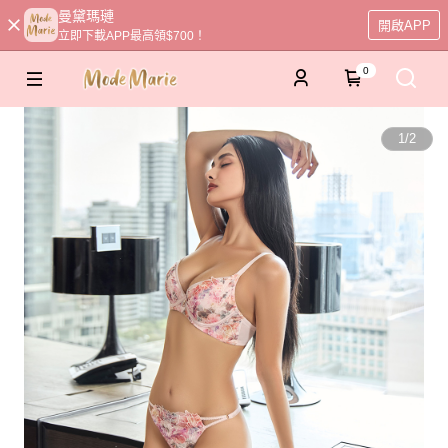
曼黛瑪璉
開啟APP
立即下載APP最高領$700！
0
1
/
2