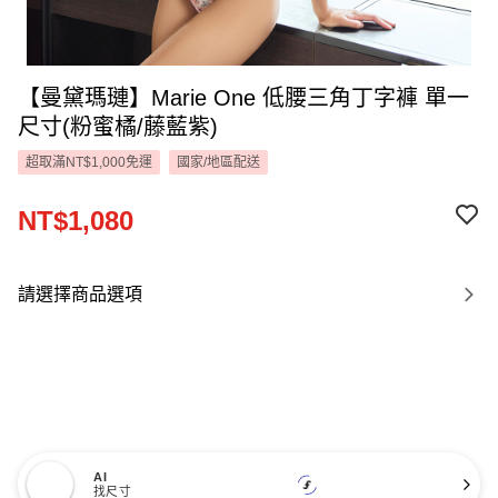
【曼黛瑪璉】Marie One 低腰三角丁字褲 單一
尺寸(粉蜜橘/藤藍紫)
超取滿NT$1,000免運
國家/地區配送
NT$1,080
請選擇商品選項
AI
找尺寸