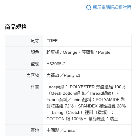
顯示電腦版詳細說明
商品規格
尺寸
FREE
顏色
粉蜜橘 / Orange，藤藍紫 / Purple
型號
H62065-2
內容物
內褲x1／Panty x1
材質
Lace蕾絲： POLYESTER 聚酯纖維 100％
（Mesh Bottom網底／Thread繡線）。
Fabric面料／Lining裡料：POLYAMIDE 聚
醯胺纖維 72％，SPANDEX 彈性纖維 28％
。 Lining（Crotch）裡料（襠部）：
COTTON 棉 100％。 蕾絲原產：瑞士
產地
中國製／China