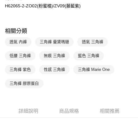
台新國際商業銀行
中國信託商業銀行
AFTEE先享後付
H62065-2-ZO02(粉蜜橘)/ZV09(藤藍紫)
台灣樂天信用卡公司
相關說明
【關於「AFTEE先享後付」】
ATM付款
AFTEE先享後付是「在收到商品之後才付款」的支付方式。 讓您購物簡單
便利好安心！
相關分類
１．簡單：不需註冊會員、不需綁卡、不需儲值。
運送方式
２．便利：只要手機號碼，簡訊認證，即可結帳。
透氣 內褲
三角褲 曼黛瑪璉
透氣 三角褲
３．安心：先確認商品／服務後，再付款。
全家取貨付款-以PackAge+配客嘉循環箱包裝寄出
每筆NT$90，滿NT$1,000(含以上)免運費
【「AFTEE先享後付」結帳流程】
低腰 三角褲
無痕 三角褲
藍色 三角褲
１．於結帳方式選擇「AFTEE先享後付」後，將跳轉至「AFTEE先享後付」
付款後全家取貨-以PackAge+配客嘉循環箱包裝寄出
結帳頁面，進行簡訊認證並確認金額後，即可完成結帳。
三角褲 紫色
性感 三角褲
三角褲 Marie One
２．訂單成立數日內，您將收到繳費通知簡訊。
每筆NT$90，滿NT$1,000(含以上)免運費
３．收到繳費通知簡訊後14天內，點擊此簡訊中的連結，可透過四大超商／
ATM／網路銀行／等多元方式進行付款，方視為交易完成。
三角褲 膠原蛋白
萊爾富取貨付款
※ 請注意：結帳手續完成當下不需立刻繳費，但若您需要取消訂單，請聯絡
每筆NT$90，滿NT$1,000(含以上)免運費
購買商品的店家。未經商家同意取消之訂單仍視為有效，需透過AFTEE先享
後付繳納相關費用。
付款後萊爾富取貨
※ 交易是否成功請以「AFTEE先享後付 」之結帳頁面顯示為準，若有關於
是否繳費成功／繳費後需取消欲退款等相關疑問，請聯繫「AFTEE先享後付
詳細說明
商品規格
相關推薦
每筆NT$90，滿NT$1,000(含以上)免運費
客戶支援中心」
https://netprotections.freshdesk.com/support/home
7-11取貨付款
【注意事項】
１．透過由恩沛科技股份有限公司提供之「AFTEE先享後付」服務完成之交
每筆NT$90，滿NT$1,000(含以上)免運費
易，需依本服務之必要範圍內提供個人資料，並將交易相關給付款項請求債