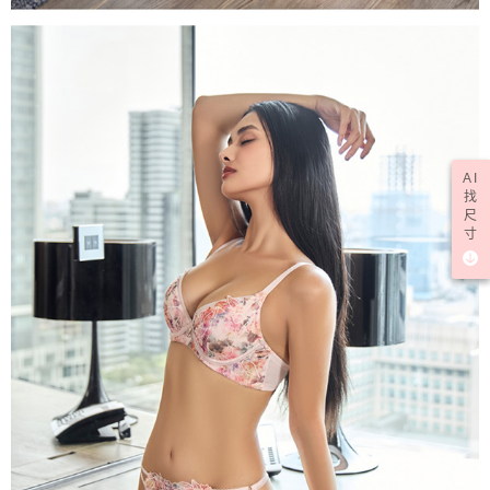
AI
找
尺
寸