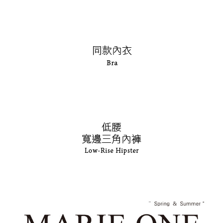
權轉讓予恩沛科技股份有限公司。
付款後7-11取貨
２．關於個人資料處理事宜，請瀏覽以下網址：
每筆NT$90，滿NT$1,000(含以上)免運費
https://aftee.tw/terms/#terms3
３．未成年的使用者請事先徵得法定代理人或監護人之同意方可使用
宅配
「AFTEE先享後付」，若未經同意申辦者引起之損失，本公司不負相關責
任。
每筆NT$90，滿NT$1,000(含以上)免運費
４．使用「AFTEE先享後付」時，將依據個別帳號之用戶狀況，依本公司即
時審查核予不同之上限額度；若仍有額度不足之情形，本公司將視審查結果
離島宅配
請求用戶進行身份認證。
每筆NT$150，滿NT$2,000(含以上)免運費
５．嚴禁一人註冊多個帳號或使用他人資訊註冊。若發現惡意使用之情形，
恩沛科技股份有限公司將有權停止該用戶之使用額度並採取法律行動。
海外宅配 (訂單成立後，請主動於2天內與線上客服核對收
查看運費
件資料，逾期未確認訂單將自動取消)