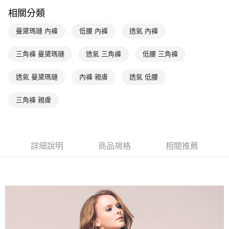
台新國際商業銀行
中國信託商業銀行
AFTEE先享後付
相關分類
台灣樂天信用卡公司
相關說明
【關於「AFTEE先享後付」】
曼黛瑪璉 內褲
低腰 內褲
透氣 內褲
ATM付款
AFTEE先享後付是「在收到商品之後才付款」的支付方式。 讓您購物簡單
便利好安心！
１．簡單：不需註冊會員、不需綁卡、不需儲值。
三角褲 曼黛瑪璉
透氣 三角褲
低腰 三角褲
運送方式
２．便利：只要手機號碼，簡訊認證，即可結帳。
３．安心：先確認商品／服務後，再付款。
全家取貨付款$888免運-以PackAge+配客嘉循環箱包裝寄出
透氣 曼黛瑪璉
內褲 親膚
透氣 低腰
每筆NT$90，滿NT$888(含以上)免運費
【「AFTEE先享後付」結帳流程】
１．於結帳方式選擇「AFTEE先享後付」後，將跳轉至「AFTEE先享後付」
三角褲 親膚
付款後全家取貨$888免運-以PackAge+配客嘉循環箱包裝寄出
結帳頁面，進行簡訊認證並確認金額後，即可完成結帳。
２．訂單成立數日內，您將收到繳費通知簡訊。
每筆NT$90，滿NT$888(含以上)免運費
３．收到繳費通知簡訊後14天內，點擊此簡訊中的連結，可透過四大超商／
ATM／網路銀行／等多元方式進行付款，方視為交易完成。
萊爾富取貨付款
詳細說明
商品規格
相關推薦
※ 請注意：結帳手續完成當下不需立刻繳費，但若您需要取消訂單，請聯絡
每筆NT$90，滿NT$1,000(含以上)免運費
購買商品的店家。未經商家同意取消之訂單仍視為有效，需透過AFTEE先享
後付繳納相關費用。
付款後萊爾富取貨
※ 交易是否成功請以「AFTEE先享後付 」之結帳頁面顯示為準，若有關於
是否繳費成功／繳費後需取消欲退款等相關疑問，請聯繫「AFTEE先享後付
每筆NT$90，滿NT$1,000(含以上)免運費
客戶支援中心」
https://netprotections.freshdesk.com/support/home
7-11取貨付款
【注意事項】
１．透過由恩沛科技股份有限公司提供之「AFTEE先享後付」服務完成之交
每筆NT$90，滿NT$1,000(含以上)免運費
易，需依本服務之必要範圍內提供個人資料，並將交易相關給付款項請求債