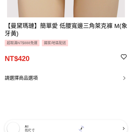
【曼黛瑪璉】簡單愛 低腰寬邊三角萊克褲 M(象
牙黃)
超取滿NT$888免運
國家/地區配送
NT$420
請選擇商品選項
AI
找尺寸