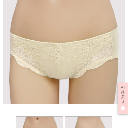
AI
找
尺
寸