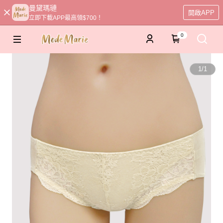
曼黛瑪璉
開啟APP
立即下載APP最高領$700！
0
1
/
1