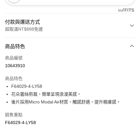
付款與運送方式
超取滿NT$888免運
付款方式
商品特色
信用卡一次付款
商品編號
信用卡分期付款
10643910
3 期 0 利率 每期
NT$140
21家銀行
商品特色
合作金庫商業銀行
第一商業銀行
超商取貨付款
F64029-4-LY58
華南商業銀行
彰化商業銀行
花朵蕾絲剪裁，簡單呈現浪漫美感。
LINE Pay
上海商業儲蓄銀行
台北富邦商業銀行
國泰世華商業銀行
兆豐國際商業銀行
後片採用Micro Modal Air材質，觸感舒適，提升親膚感。
Apple Pay
臺灣中小企業銀行
台中商業銀行
銷售重點
匯豐（台灣）商業銀行
華泰商業銀行
悠遊付
聯邦商業銀行
遠東國際商業銀行
F64029-4-LY58
元大商業銀行
永豐商業銀行
全盈+PAY
玉山商業銀行
星展（台灣）商業銀行