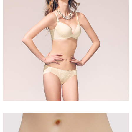
權轉讓予恩沛科技股份有限公司。
付款後7-11取貨
２．關於個人資料處理事宜，請瀏覽以下網址：
每筆NT$90，滿NT$1,000(含以上)免運費
https://aftee.tw/terms/#terms3
３．未成年的使用者請事先徵得法定代理人或監護人之同意方可使用
宅配
「AFTEE先享後付」，若未經同意申辦者引起之損失，本公司不負相關責
任。
每筆NT$90，滿NT$1,000(含以上)免運費
４．使用「AFTEE先享後付」時，將依據個別帳號之用戶狀況，依本公司即
時審查核予不同之上限額度；若仍有額度不足之情形，本公司將視審查結果
離島宅配
請求用戶進行身份認證。
每筆NT$150，滿NT$2,000(含以上)免運費
５．嚴禁一人註冊多個帳號或使用他人資訊註冊。若發現惡意使用之情形，
恩沛科技股份有限公司將有權停止該用戶之使用額度並採取法律行動。
海外宅配 (訂單成立後，請主動於2天內與線上客服核對收
查看運費
件資料，逾期未確認訂單將自動取消)