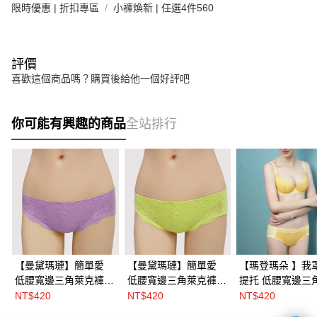
限時優惠 | 折扣專區
小褲煥新 | 任選4件560
評價
喜歡這個商品嗎？購買後給他一個好評吧
你可能有興趣的商品
全站排行
【曼黛瑪璉】簡單愛
【曼黛瑪璉】簡單愛
【瑪登瑪朵 】我
低腰寬邊三角萊克褲
低腰寬邊三角萊克褲
提托 低腰寬邊三角萊
M.L(迷蝶紫)
M.L(水草綠)
克褲(釉彩黃)
NT$420
NT$420
NT$420