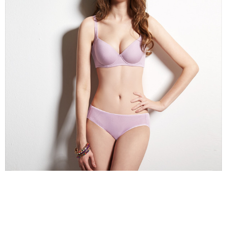
權轉讓予恩沛科技股份有限公司。
付款後7-11取貨
２．關於個人資料處理事宜，請瀏覽以下網址：
每筆NT$90，滿NT$1,000(含以上)免運費
https://aftee.tw/terms/#terms3
３．未成年的使用者請事先徵得法定代理人或監護人之同意方可使用
宅配
「AFTEE先享後付」，若未經同意申辦者引起之損失，本公司不負相關責
任。
每筆NT$90，滿NT$1,000(含以上)免運費
４．使用「AFTEE先享後付」時，將依據個別帳號之用戶狀況，依本公司即
時審查核予不同之上限額度；若仍有額度不足之情形，本公司將視審查結果
離島宅配
請求用戶進行身份認證。
每筆NT$150，滿NT$2,000(含以上)免運費
５．嚴禁一人註冊多個帳號或使用他人資訊註冊。若發現惡意使用之情形，
恩沛科技股份有限公司將有權停止該用戶之使用額度並採取法律行動。
海外宅配 (訂單成立後，請主動於2天內與線上客服核對收
查看運費
件資料，逾期未確認訂單將自動取消)