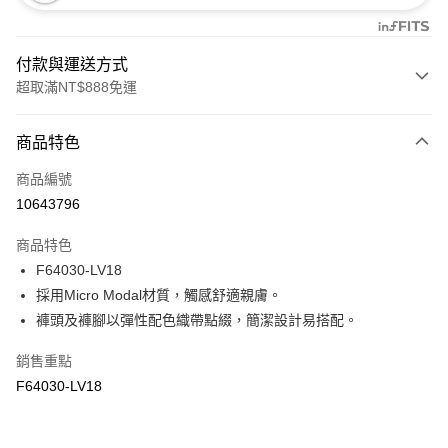
付款與運送方式
超取滿NT$888免運
付款方式
商品特色
信用卡一次付款
商品編號
信用卡分期付款
10643796
3 期 0 利率 每期
NT$133
21家銀行
商品特色
合作金庫商業銀行
第一商業銀行
超商取貨付款
F64030-LV18
華南商業銀行
彰化商業銀行
採用Micro Modal材質，觸感舒適親膚。
LINE Pay
上海商業儲蓄銀行
台北富邦商業銀行
國泰世華商業銀行
兆豐國際商業銀行
褲頭及褲腳以彈性配色織帶點綴，簡潔設計易搭配。
Apple Pay
臺灣中小企業銀行
台中商業銀行
銷售重點
匯豐（台灣）商業銀行
華泰商業銀行
悠遊付
聯邦商業銀行
遠東國際商業銀行
F64030-LV18
元大商業銀行
永豐商業銀行
全盈+PAY
玉山商業銀行
星展（台灣）商業銀行
台新國際商業銀行
中國信託商業銀行
AFTEE先享後付