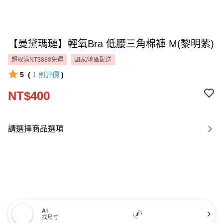
【曼黛瑪璉】輕氧Bra 低腰三角棉褲 M(黎明紫)
超取滿NT$888免運
國家/地區配送
5
(
1
則評價
)
NT$400
請選擇商品選項
AI
找尺寸