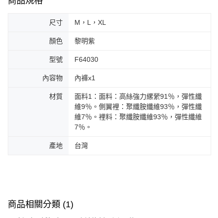
商品規格
尺寸
M，L，XL
顏色
黎明紫
型號
F64030
內容物
內褲x1
材質
面料1：面料：高絲強力縲縈91％，彈性纖
維9％。側翼裡：聚纖胺纖維93％，彈性纖
維7％。裡料：聚纖胺纖維93％，彈性纖維
7％。
產地
台灣
商品相關分類 (1)