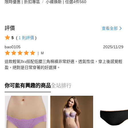
限時優惠 | 折扣專區
小褲煥新 | 任選4件560
評價
查看全部
5
(
1
則評價
)
bao0105
2025/11/29
|
M
這款輕氧Bra搭配低腰三角棉褲非常舒適，透氣性佳，穿上後感覺輕
盈，絕對是日常穿著的好選擇。
你可能有興趣的商品
全站排行