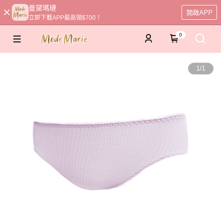
曼黛瑪璉
開啟APP
立即下載APP最高領$700！
0
1
/
1