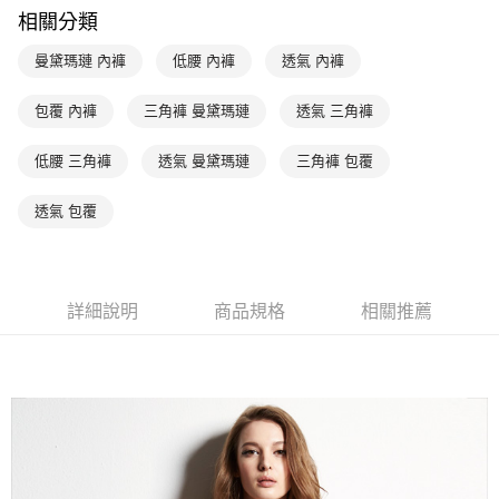
相關分類
台灣樂天信用卡公司
相關說明
【關於「AFTEE先享後付」】
曼黛瑪璉 內褲
低腰 內褲
透氣 內褲
ATM付款
AFTEE先享後付是「在收到商品之後才付款」的支付方式。 讓您購物簡單
便利好安心！
１．簡單：不需註冊會員、不需綁卡、不需儲值。
包覆 內褲
三角褲 曼黛瑪璉
透氣 三角褲
運送方式
２．便利：只要手機號碼，簡訊認證，即可結帳。
３．安心：先確認商品／服務後，再付款。
全家取貨付款$888免運-以PackAge+配客嘉循環箱包裝寄出
低腰 三角褲
透氣 曼黛瑪璉
三角褲 包覆
每筆NT$90，滿NT$888(含以上)免運費
【「AFTEE先享後付」結帳流程】
１．於結帳方式選擇「AFTEE先享後付」後，將跳轉至「AFTEE先享後付」
透氣 包覆
付款後全家取貨$888免運-以PackAge+配客嘉循環箱包裝寄出
結帳頁面，進行簡訊認證並確認金額後，即可完成結帳。
２．訂單成立數日內，您將收到繳費通知簡訊。
每筆NT$90，滿NT$888(含以上)免運費
３．收到繳費通知簡訊後14天內，點擊此簡訊中的連結，可透過四大超商／
ATM／網路銀行／等多元方式進行付款，方視為交易完成。
萊爾富取貨付款
詳細說明
商品規格
相關推薦
※ 請注意：結帳手續完成當下不需立刻繳費，但若您需要取消訂單，請聯絡
每筆NT$90，滿NT$1,000(含以上)免運費
購買商品的店家。未經商家同意取消之訂單仍視為有效，需透過AFTEE先享
後付繳納相關費用。
付款後萊爾富取貨
※ 交易是否成功請以「AFTEE先享後付 」之結帳頁面顯示為準，若有關於
是否繳費成功／繳費後需取消欲退款等相關疑問，請聯繫「AFTEE先享後付
每筆NT$90，滿NT$1,000(含以上)免運費
客戶支援中心」
https://netprotections.freshdesk.com/support/home
7-11取貨付款
【注意事項】
１．透過由恩沛科技股份有限公司提供之「AFTEE先享後付」服務完成之交
每筆NT$90，滿NT$1,000(含以上)免運費
易，需依本服務之必要範圍內提供個人資料，並將交易相關給付款項請求債