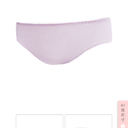
AI
找
尺
寸