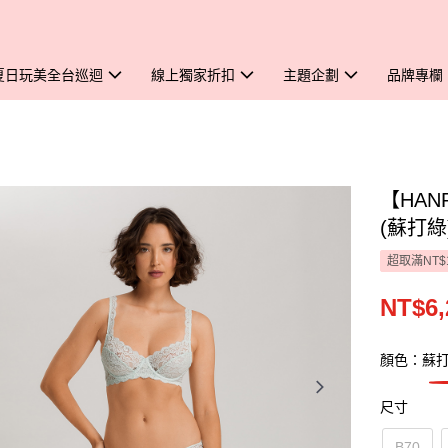
夏日玩美全台巡迴
線上獨家折扣
主題企劃
品牌專欄
【HAN
(蘇打綠
超取滿NT$
NT$6,
顏色：蘇
尺寸
B70