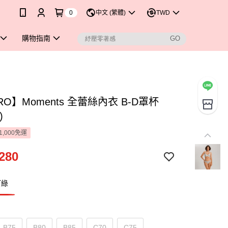
0
中文 (繁體)
TWD
購物指南
RO】Moments 全蕾絲內衣 B-D罩杯
)
1,000免運
280
打綠
B75
B80
B85
C70
C75