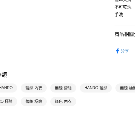
每筆NT$9
不可乾洗
手洗
付款後萊
每筆NT$9
商品相關分
付款後7-1
每筆NT$9
HANRO 
分享
HANRO 
宅配
每筆NT$9
HANRO 
分類
HANRO 
HANRO 
HANRO
蕾絲 內衣
無縫 蕾絲
HANRO 蕾絲
無縫 極
HANRO 
RO 極簡
蕾絲 極簡
綠色 內衣
HANRO 