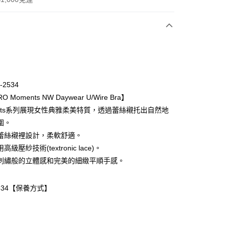
次付款
期付款
0 利率 每期
NT$2,093
21家銀行
-2534
庫商業銀行
第一商業銀行
O Moments NW Daywear U/Wire Bra】
業銀行
彰化商業銀行
ents系列展現女性典雅柔美特質，透過蕾絲襯托出自然地
業儲蓄銀行
台北富邦商業銀行
圍。
華商業銀行
兆豐國際商業銀行
蕾絲襯裡設計，柔軟舒適。
小企業銀行
台中商業銀行
級壓紗技術(textronic lace)。
台灣）商業銀行
華泰商業銀行
業銀行
遠東國際商業銀行
刺繡般的立體感和完美的細緻平順手感。
業銀行
永豐商業銀行
業銀行
星展（台灣）商業銀行
-2534【保養方式】
際商業銀行
中國信託商業銀行
天信用卡公司
取貨-以PackAge+配客嘉循環箱包裝寄出