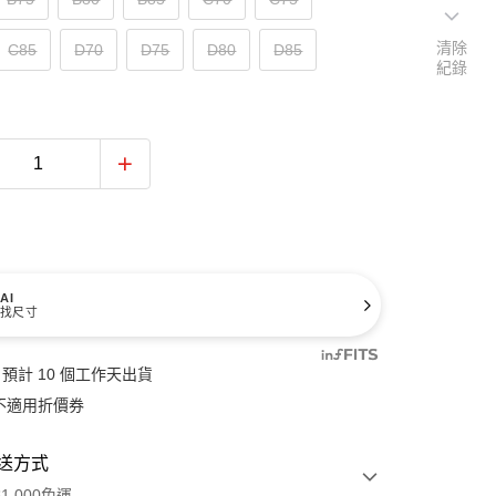
清除
C85
D70
D75
D80
D85
紀錄
AI
找尺寸
預計 10 個工作天出貨
不適用折價券
送方式
1,000免運