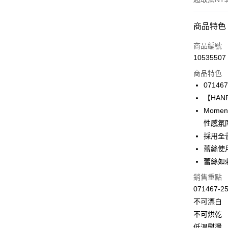
付款方式
商品特色
信用卡一
商品編號
10535507
信用卡分
商品特色
3 期 
071467
合作金
【HANR
LINE Pay
華南商
Mom
Apple Pay
上海商
性感氛
國泰世
採用全
悠遊付
臺灣中
蕾絲使用高
匯豐（
全盈+PAY
聯邦商
蕾絲如
元大商
ATM付款
銷售重點
玉山商
071467
台新國
不可漂白
台灣樂
運送方式
不可烘乾
付款後全家
低溫熨燙