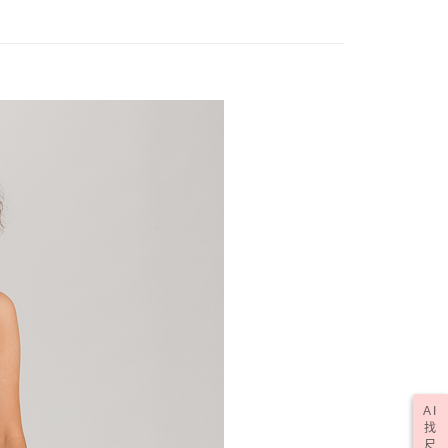
AI
找
尺