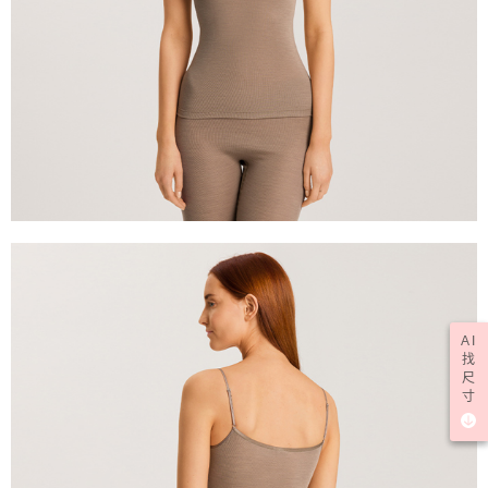
AI
找
尺
寸