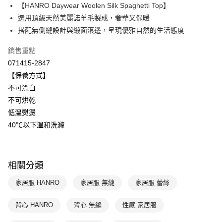
【HANRO Daywear Woolen Silk Spaghetti Top】
Apple Pay
上海商業儲蓄銀行
台北富邦商業銀行
國泰世華商業銀行
兆豐國際商業銀行
選用頂級天然美麗諾羊毛製成，奢華又保暖
悠遊付
臺灣中小企業銀行
台中商業銀行
搭配無側縫設計與緞面滾邊，呈現優雅自然的生活態度
匯豐（台灣）商業銀行
華泰商業銀行
全盈+PAY
聯邦商業銀行
遠東國際商業銀行
銷售重點
元大商業銀行
永豐商業銀行
ATM付款
071415-2847
玉山商業銀行
星展（台灣）商業銀行
【保養方式】
台新國際商業銀行
中國信託商業銀行
運送方式
不可漂白
台灣樂天信用卡公司
不可烘乾
付款後全家取貨$888免運-以PackAge+配客嘉循環箱包裝寄出
低溫熨燙
每筆NT$90，滿NT$888(含以上)免運費
40℃以下溫和洗滌
付款後萊爾富取貨
每筆NT$90，滿NT$1,000(含以上)免運費
相關分類
付款後7-11取貨
每筆NT$90，滿NT$1,000(含以上)免運費
家居服 HANRO
家居服 無縫
家居服 蕾絲
宅配
背心 HANRO
背心 無縫
性感 家居服
每筆NT$90，滿NT$1,000(含以上)免運費