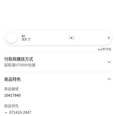
AI
找尺寸
付款與運送方式
超取滿NT$888免運
付款方式
商品特色
信用卡一次付款
商品編號
信用卡分期付款
10417840
3 期 0 利率 每期
NT$1,526
21家銀行
商品特色
合作金庫商業銀行
第一商業銀行
LINE Pay
071415-2847
華南商業銀行
彰化商業銀行