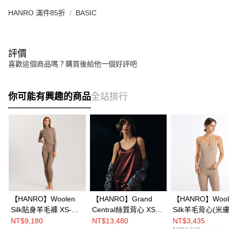
HANRO 滿件85折
BASIC
評價
喜歡這個商品嗎？購買後給他一個好評吧
你可能有興趣的商品
全站排行
【HANRO】Woolen
【HANRO】Grand
【HANRO】Wool
Silk貼身羊毛褲 XS-M
Central絲質背心 XS-
Silk羊毛背心(米膚
(大地棕)
M(亮琉棕)
NT$9,180
NT$13,480
NT$3,435