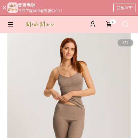
曼黛瑪璉
開啟APP
立即下載APP最高領$700！
0
1
/
1