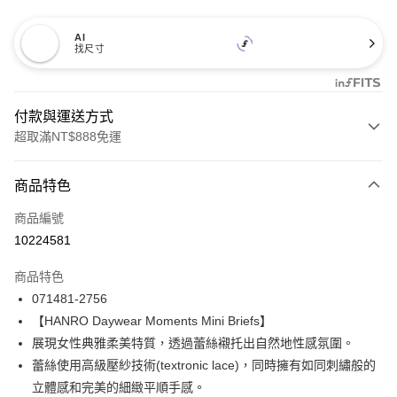
AI
找尺寸
付款與運送方式
超取滿NT$888免運
付款方式
商品特色
信用卡一次付款
商品編號
信用卡分期付款
10224581
3 期 0 利率 每期
NT$693
21家銀行
商品特色
合作金庫商業銀行
第一商業銀行
LINE Pay
071481-2756
華南商業銀行
彰化商業銀行
【HANRO Daywear Moments Mini Briefs】
Apple Pay
上海商業儲蓄銀行
台北富邦商業銀行
國泰世華商業銀行
兆豐國際商業銀行
展現女性典雅柔美特質，透過蕾絲襯托出自然地性感氛圍。
悠遊付
臺灣中小企業銀行
台中商業銀行
蕾絲使用高級壓紗技術(textronic lace)，同時擁有如同刺繡般的
匯豐（台灣）商業銀行
華泰商業銀行
立體感和完美的細緻平順手感。
全盈+PAY