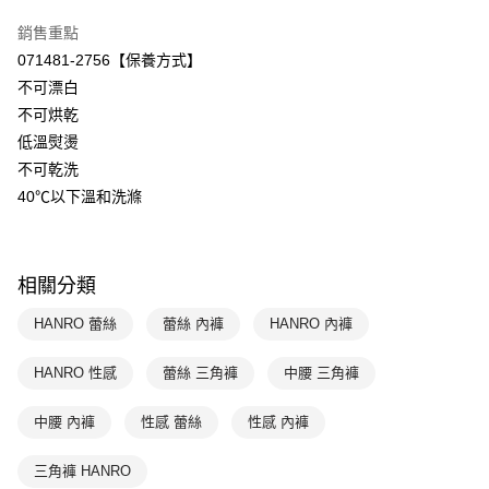
聯邦商業銀行
遠東國際商業銀行
元大商業銀行
永豐商業銀行
ATM付款
銷售重點
玉山商業銀行
星展（台灣）商業銀行
071481-2756【保養方式】
台新國際商業銀行
中國信託商業銀行
運送方式
不可漂白
台灣樂天信用卡公司
不可烘乾
付款後全家取貨$888免運-以PackAge+配客嘉循環箱包裝寄出
低溫熨燙
每筆NT$90，滿NT$888(含以上)免運費
不可乾洗
付款後萊爾富取貨
40℃以下溫和洗滌
每筆NT$90，滿NT$1,000(含以上)免運費
付款後7-11取貨
相關分類
每筆NT$90，滿NT$1,000(含以上)免運費
HANRO 蕾絲
蕾絲 內褲
HANRO 內褲
宅配
每筆NT$90，滿NT$1,000(含以上)免運費
HANRO 性感
蕾絲 三角褲
中腰 三角褲
中腰 內褲
性感 蕾絲
性感 內褲
三角褲 HANRO