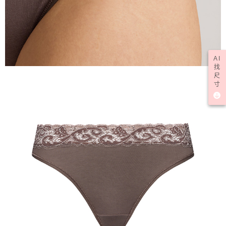
AI
找
尺
寸