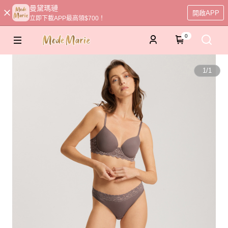
曼黛瑪璉
開啟APP
立即下載APP最高領$700！
0
1
/
1