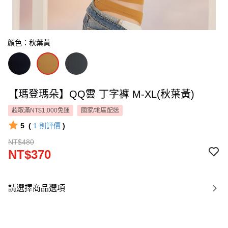
顏色：秋葉黃
【瑪登瑪朵】QQ雲 丁字褲 M-XL(秋葉黃)
超取滿NT$1,000免運
國家/地區配送
5
(
1
則評價
)
NT$480
NT$370
請選擇商品選項