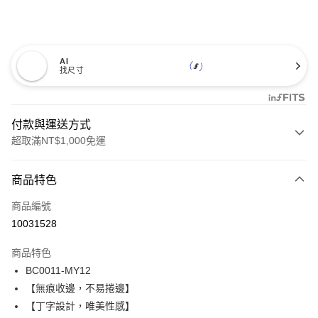
AI
找尺寸
付款與運送方式
超取滿NT$1,000免運
付款方式
商品特色
信用卡一次付款
商品編號
信用卡分期付款
10031528
3 期 0 利率 每期
NT$123
21家銀行
商品特色
合作金庫商業銀行
第一商業銀行
超商取貨付款
BC0011-MY12
華南商業銀行
彰化商業銀行
【無痕收邊，不易捲邊】
LINE Pay
上海商業儲蓄銀行
台北富邦商業銀行
國泰世華商業銀行
兆豐國際商業銀行
【丁字設計，唯美性感】
Apple Pay