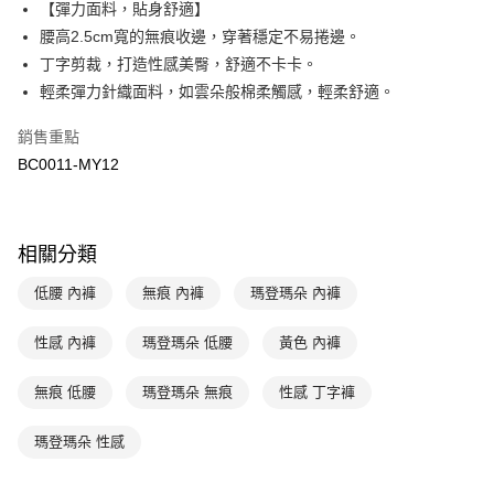
臺灣中小企業銀行
台中商業銀行
【彈力面料，貼身舒適】
匯豐（台灣）商業銀行
華泰商業銀行
腰高2.5cm寬的無痕收邊，穿著穩定不易捲邊。
悠遊付
聯邦商業銀行
遠東國際商業銀行
丁字剪裁，打造性感美臀，舒適不卡卡。
元大商業銀行
永豐商業銀行
全盈+PAY
輕柔彈力針織面料，如雲朵般棉柔觸感，輕柔舒適。
玉山商業銀行
星展（台灣）商業銀行
台新國際商業銀行
中國信託商業銀行
AFTEE先享後付
銷售重點
台灣樂天信用卡公司
相關說明
BC0011-MY12
【關於「AFTEE先享後付」】
ATM付款
AFTEE先享後付是「在收到商品之後才付款」的支付方式。 讓您購物簡單
便利好安心！
１．簡單：不需註冊會員、不需綁卡、不需儲值。
運送方式
相關分類
２．便利：只要手機號碼，簡訊認證，即可結帳。
３．安心：先確認商品／服務後，再付款。
全家取貨付款-以PackAge+配客嘉循環箱包裝寄出
低腰 內褲
無痕 內褲
瑪登瑪朵 內褲
每筆NT$90，滿NT$1,000(含以上)免運費
【「AFTEE先享後付」結帳流程】
１．於結帳方式選擇「AFTEE先享後付」後，將跳轉至「AFTEE先享後付」
性感 內褲
瑪登瑪朵 低腰
黃色 內褲
付款後全家取貨-以PackAge+配客嘉循環箱包裝寄出
結帳頁面，進行簡訊認證並確認金額後，即可完成結帳。
２．訂單成立數日內，您將收到繳費通知簡訊。
每筆NT$90，滿NT$1,000(含以上)免運費
３．收到繳費通知簡訊後14天內，點擊此簡訊中的連結，可透過四大超商／
無痕 低腰
瑪登瑪朵 無痕
性感 丁字褲
ATM／網路銀行／等多元方式進行付款，方視為交易完成。
萊爾富取貨付款
※ 請注意：結帳手續完成當下不需立刻繳費，但若您需要取消訂單，請聯絡
瑪登瑪朵 性感
每筆NT$90，滿NT$1,000(含以上)免運費
購買商品的店家。未經商家同意取消之訂單仍視為有效，需透過AFTEE先享
後付繳納相關費用。
付款後萊爾富取貨
※ 交易是否成功請以「AFTEE先享後付 」之結帳頁面顯示為準，若有關於