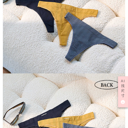
AI
找
尺
寸