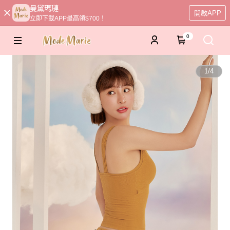
曼黛瑪璉
開啟APP
立即下載APP最高領$700！
0
1
/
4