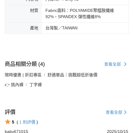
材質
Fabric面料：POLYAMIDE聚醯胺纖維
92%，SPANDEX 彈性纖維8%
產地
台灣製／TAIWAN
商品相關分類 (4)
查看全部
限時優惠 | 折扣專區
舒適單品｜挑戰超低折後價
👉 挑內褲
丁字褲
評價
查看全部
5
(
1
則評價
)
baby671015
2025/10/15