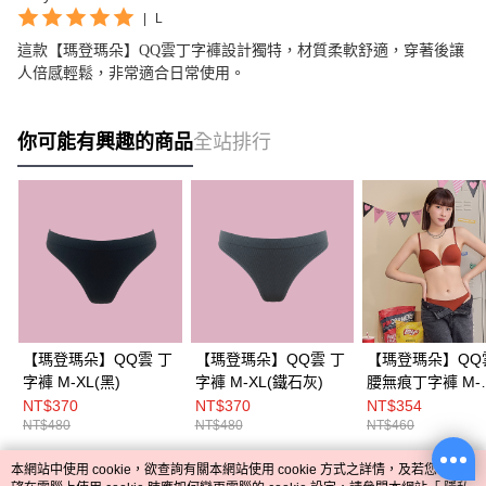
|
L
這款【瑪登瑪朵】QQ雲丁字褲設計獨特，材質柔軟舒適，穿著後讓
人倍感輕鬆，非常適合日常使用。
你可能有興趣的商品
全站排行
【瑪登瑪朵】QQ雲 丁
【瑪登瑪朵】QQ雲 丁
【瑪登瑪朵】QQ
字褲 M-XL(黑)
字褲 M-XL(鐵石灰)
腰無痕丁字褲 M-
XL(黑/秋葉黃/鐵
NT$370
NT$370
NT$354
NT$480
NT$480
NT$460
內斂綠/丹栗紅)
本網站中使用 cookie，欲查詢有關本網站使用 cookie 方式之詳情，及若您不希