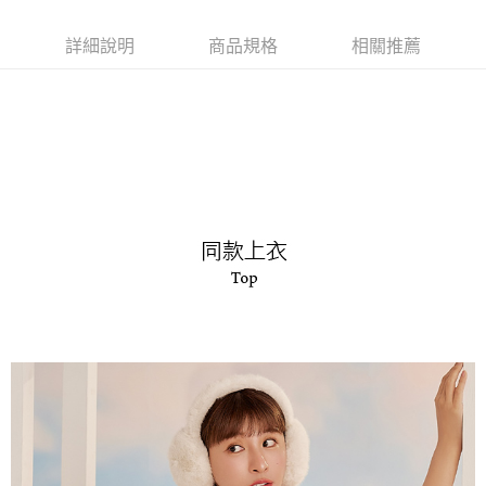
是否繳費成功／繳費後需取消欲退款等相關疑問，請聯繫「AFTEE先享後付
每筆NT$90，滿NT$1,000(含以上)免運費
客戶支援中心」
https://netprotections.freshdesk.com/support/home
詳細說明
商品規格
相關推薦
7-11取貨付款
【注意事項】
１．透過由恩沛科技股份有限公司提供之「AFTEE先享後付」服務完成之交
每筆NT$90，滿NT$1,000(含以上)免運費
易，需依本服務之必要範圍內提供個人資料，並將交易相關給付款項請求債
權轉讓予恩沛科技股份有限公司。
付款後7-11取貨
２．關於個人資料處理事宜，請瀏覽以下網址：
每筆NT$90，滿NT$1,000(含以上)免運費
https://aftee.tw/terms/#terms3
３．未成年的使用者請事先徵得法定代理人或監護人之同意方可使用
宅配
「AFTEE先享後付」，若未經同意申辦者引起之損失，本公司不負相關責
任。
每筆NT$90，滿NT$1,000(含以上)免運費
４．使用「AFTEE先享後付」時，將依據個別帳號之用戶狀況，依本公司即
時審查核予不同之上限額度；若仍有額度不足之情形，本公司將視審查結果
離島宅配
請求用戶進行身份認證。
每筆NT$150，滿NT$2,000(含以上)免運費
５．嚴禁一人註冊多個帳號或使用他人資訊註冊。若發現惡意使用之情形，
恩沛科技股份有限公司將有權停止該用戶之使用額度並採取法律行動。
海外宅配 (訂單成立後，請主動於2天內與線上客服核對收
查看運費
件資料，逾期未確認訂單將自動取消)