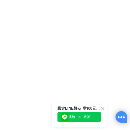
綁定LINE好友 享100元折價券
連結 LINE 帳號