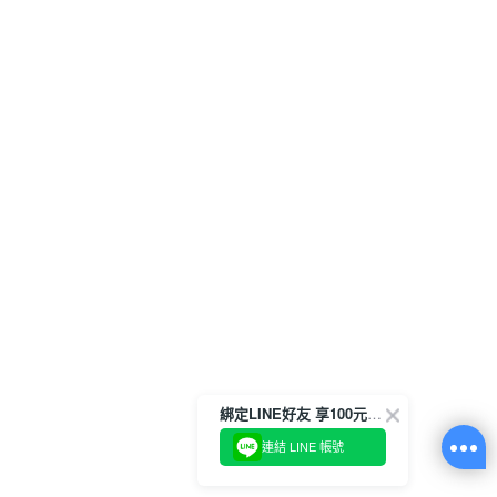
綁定LINE好友 享100元折價券
連結 LINE 帳號