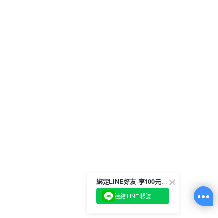
綁定LINE好友 享100元折價券
連結 LINE 帳號