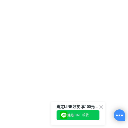
綁定LINE好友 享100元折價券
連結 LINE 帳號