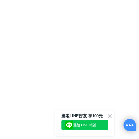
綁定LINE好友 享100元折價券
連結 LINE 帳號