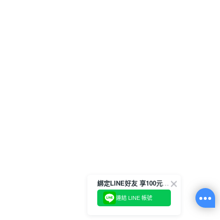
綁定LINE好友 享100元折價券
連結 LINE 帳號