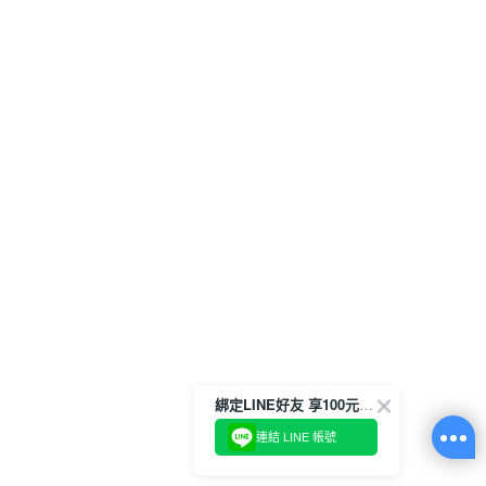
綁定LINE好友 享100元折價券
連結 LINE 帳號