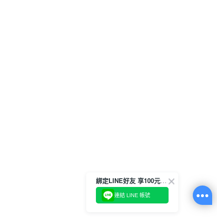
綁定LINE好友 享100元折價券
連結 LINE 帳號