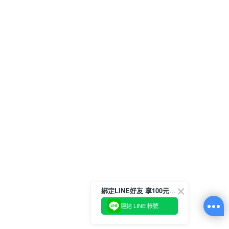
綁定LINE好友 享100元折價券
連結 LINE 帳號