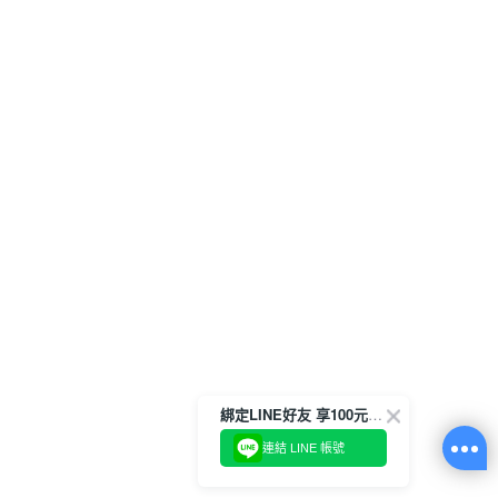
綁定LINE好友 享100元折價券
連結 LINE 帳號