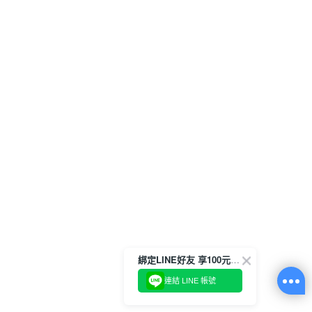
綁定LINE好友 享100元折價券
連結 LINE 帳號