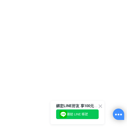
綁定LINE好友 享100元折價券
連結 LINE 帳號