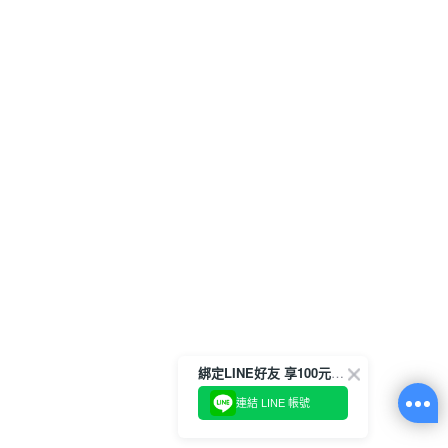
綁定LINE好友 享100元折價券
連結 LINE 帳號