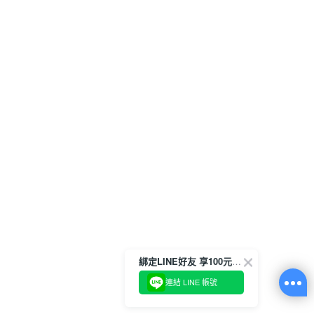
綁定LINE好友 享100元折價券
連結 LINE 帳號