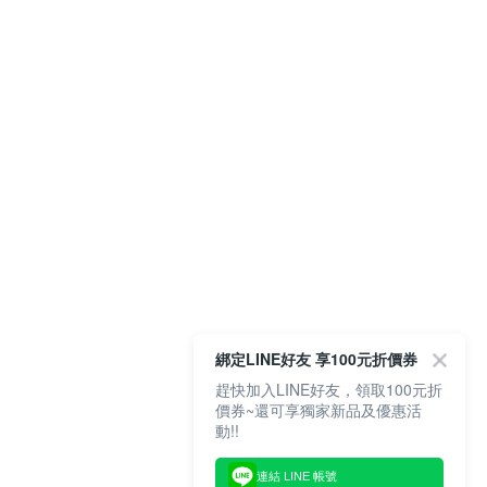
綁定LINE好友 享100元折價券
趕快加入LINE好友，領取100元折
價券~還可享獨家新品及優惠活
動!!
連結 LINE 帳號