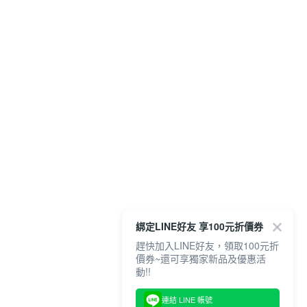
綁定LINE好友 享100元折價券
趕快加入LINE好友，領取100元折
價券~還可享獨家新品及優惠活
動!!
連結 LINE 帳號