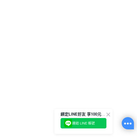
綁定LINE好友 享100元折價券
連結 LINE 帳號