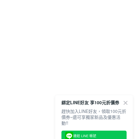
綁定LINE好友 享100元折價券
趕快加入LINE好友，領取100元折
價券~還可享獨家新品及優惠活
動!!
連結 LINE 帳號