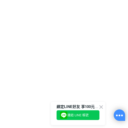
綁定LINE好友 享100元折價券
連結 LINE 帳號