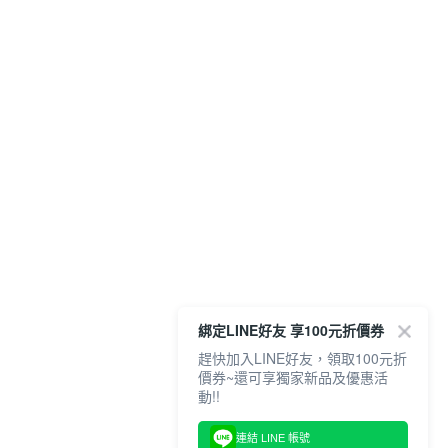
綁定LINE好友 享100元折價券
趕快加入LINE好友，領取100元折
價券~還可享獨家新品及優惠活
動!!
連結 LINE 帳號