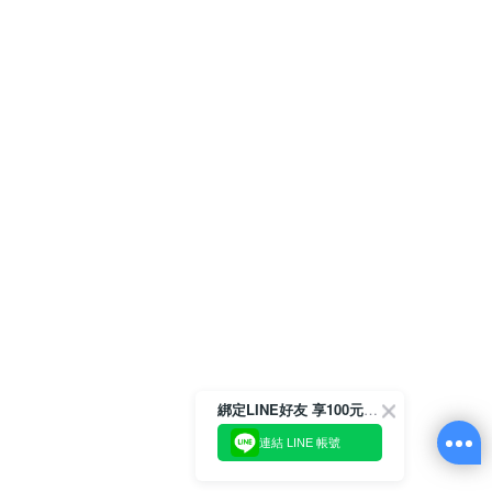
綁定LINE好友 享100元折價券
連結 LINE 帳號