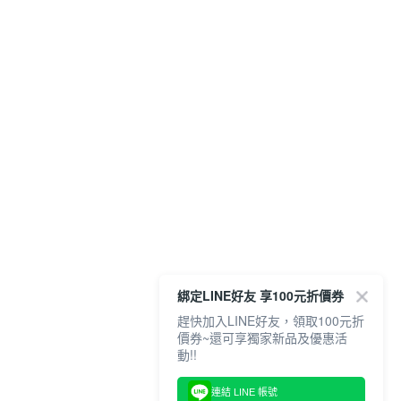
綁定LINE好友 享100元折價券
趕快加入LINE好友，領取100元折
價券~還可享獨家新品及優惠活
動!!
連結 LINE 帳號