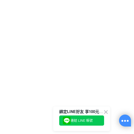
綁定LINE好友 享100元折價券
連結 LINE 帳號