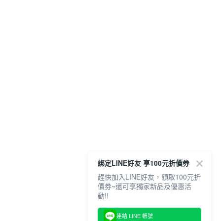
綁定LINE好友 享100元折價券
趕快加入LINE好友，領取100元折
價券~還可享獨家新品及優惠活
動!!
連結 LINE 帳號