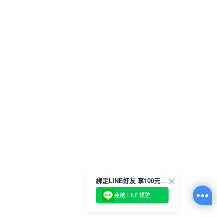
綁定LINE好友 享100元折價券
連結 LINE 帳號