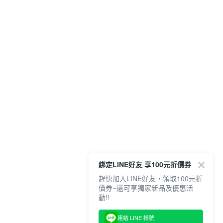
綁定LINE好友 享100元折價券
趕快加入LINE好友，領取100元折
價券~還可享獨家新品及優惠活
動!!
連結 LINE 帳號