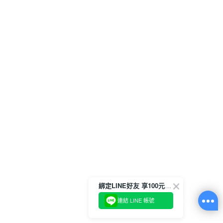
綁定LINE好友 享100元折價券
連結 LINE 帳號