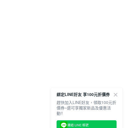
綁定LINE好友 享100元折價券
趕快加入LINE好友，領取100元折
價券~還可享獨家新品及優惠活
動!!
連結 LINE 帳號