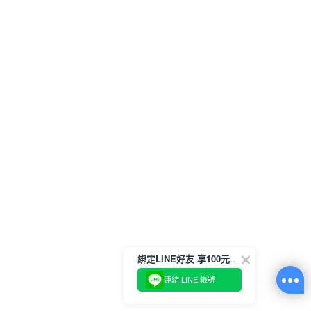
綁定LINE好友 享100元折價券
連結 LINE 帳號