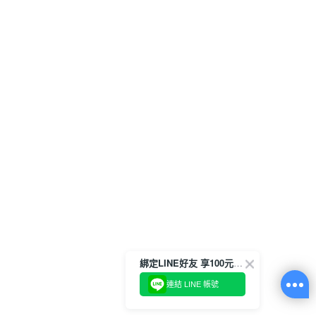
綁定LINE好友 享100元折價券
連結 LINE 帳號