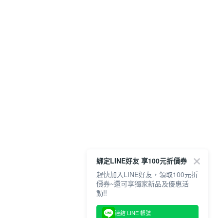
綁定LINE好友 享100元折價券
趕快加入LINE好友，領取100元折
價券~還可享獨家新品及優惠活
動!!
連結 LINE 帳號