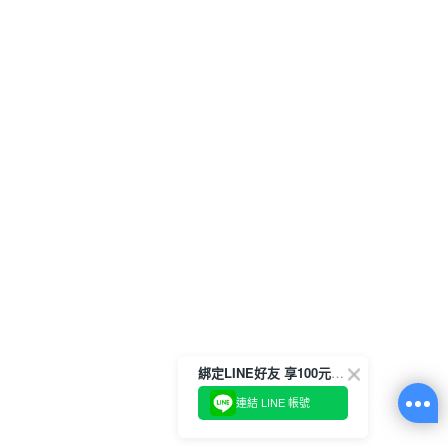
綁定LINE好友 享100元折價券
連結 LINE 帳號