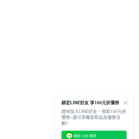
綁定LINE好友 享100元折價券
趕快加入LINE好友，領取100元折
價券~還可享獨家新品及優惠活
動!!
連結 LINE 帳號