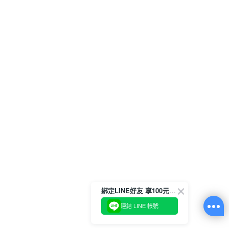
綁定LINE好友 享100元折價券
連結 LINE 帳號