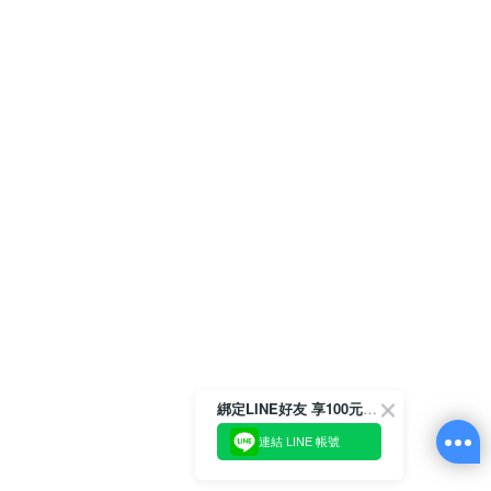
綁定LINE好友 享100元折價券
連結 LINE 帳號