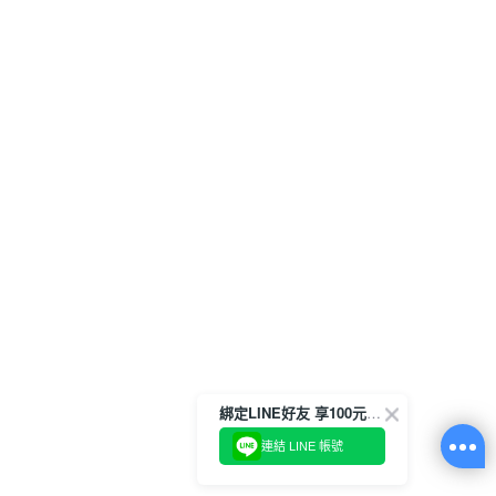
綁定LINE好友 享100元折價券
連結 LINE 帳號