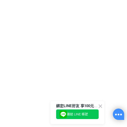
綁定LINE好友 享100元折價券
連結 LINE 帳號