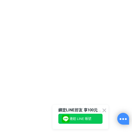
綁定LINE好友 享100元折價券
連結 LINE 帳號