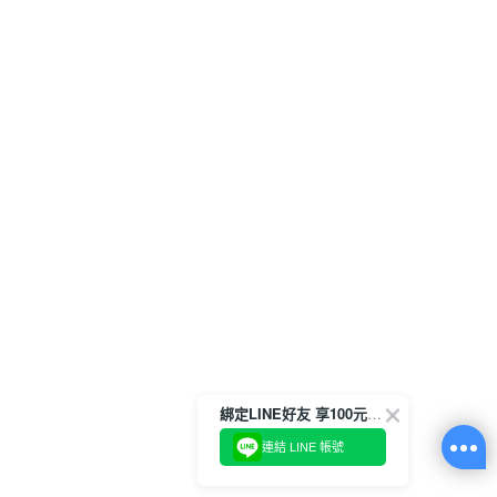
綁定LINE好友 享100元折價券
連結 LINE 帳號