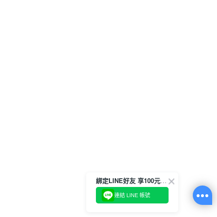
綁定LINE好友 享100元折價券
連結 LINE 帳號