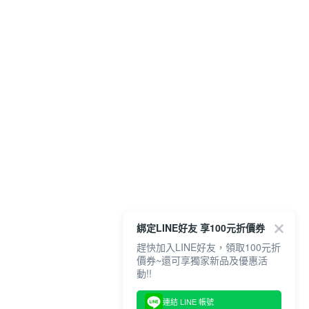
綁定LINE好友 享100元折價券
趕快加入LINE好友，領取100元折
價券~還可享獨家新品及優惠活
動!!
連結 LINE 帳號