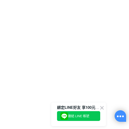
綁定LINE好友 享100元折價券
連結 LINE 帳號